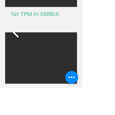
1st TPM in SERBIA
2nd TPM in TÜRKİYE